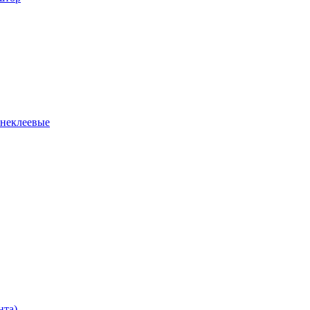
 неклеевые
нта)