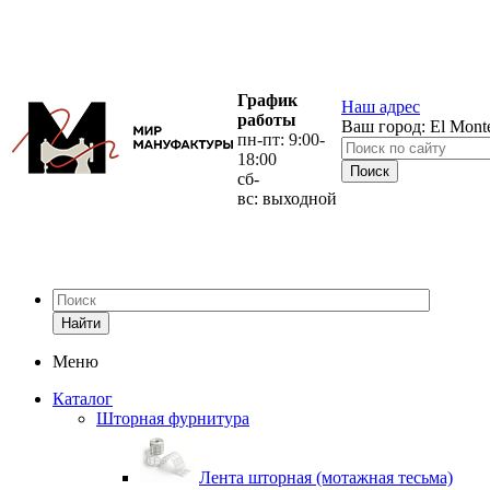
График
Наш адрес
работы
Ваш город:
El Mont
пн-пт: 9:00-
18:00
сб-
вс: выходной
Найти
Меню
Каталог
Шторная фурнитура
Лента шторная (мотажная тесьма)