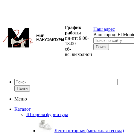
График
Наш адрес
работы
Ваш город:
El Mont
пн-пт: 9:00-
18:00
сб-
вс: выходной
Найти
Меню
Каталог
Шторная фурнитура
Лента шторная (мотажная тесьма)