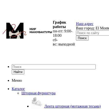
График
Наш адрес
работы
Ваш город:
El Mont
пн-пт: 9:00-
18:00
сб-
вс: выходной
Найти
Меню
Каталог
Шторная фурнитура
Лента шторная (мотажная тесьма)