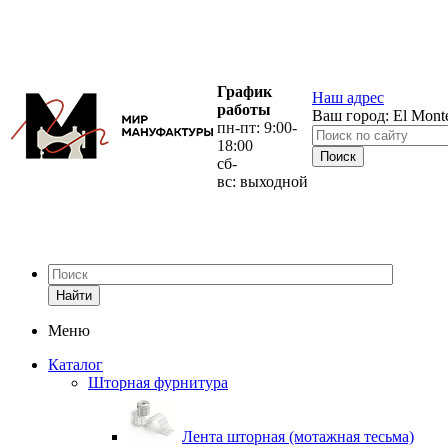
График
Наш адрес
работы
Ваш город:
El Mont
пн-пт: 9:00-
18:00
сб-
вс: выходной
Найти
Меню
Каталог
Шторная фурнитура
Лента шторная (мотажная тесьма)