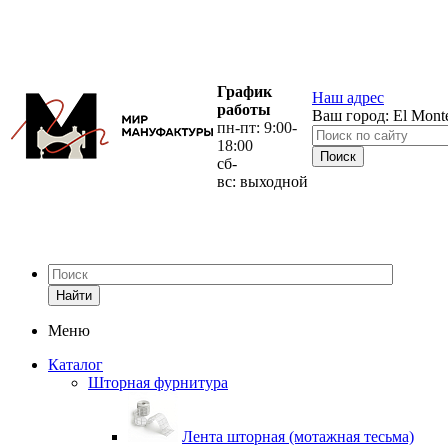
График
Наш адрес
работы
Ваш город:
El Mont
пн-пт: 9:00-
18:00
сб-
вс: выходной
Найти
Меню
Каталог
Шторная фурнитура
Лента шторная (мотажная тесьма)