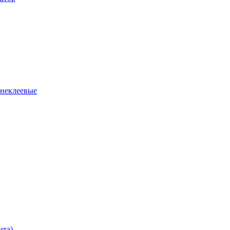
 неклеевые
нта)