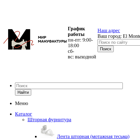
График
Наш адрес
работы
Ваш город:
El Mont
пн-пт: 9:00-
18:00
сб-
вс: выходной
Найти
Меню
Каталог
Шторная фурнитура
Лента шторная (мотажная тесьма)