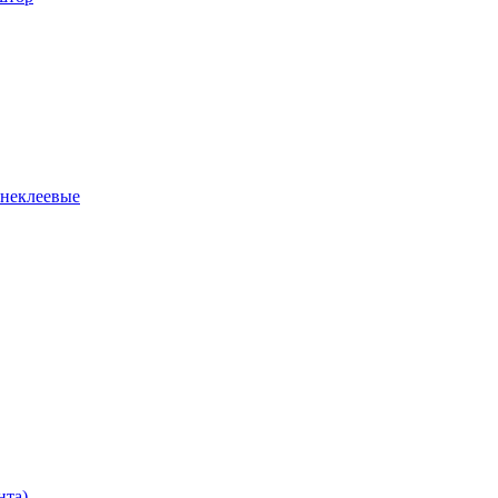
 неклеевые
нта)