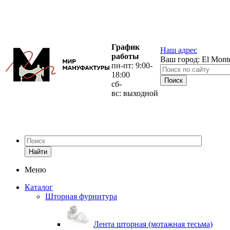
График
Наш адрес
работы
Ваш город:
El Mont
пн-пт: 9:00-
18:00
сб-
вс: выходной
Найти
Меню
Каталог
Шторная фурнитура
Лента шторная (мотажная тесьма)