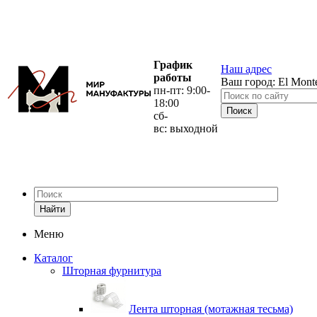
График
Наш адрес
работы
Ваш город:
El Mont
пн-пт: 9:00-
18:00
сб-
вс: выходной
Найти
Меню
Каталог
Шторная фурнитура
Лента шторная (мотажная тесьма)