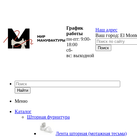
График
Наш адрес
работы
Ваш город:
El Mont
пн-пт: 9:00-
18:00
сб-
вс: выходной
Найти
Меню
Каталог
Шторная фурнитура
Лента шторная (мотажная тесьма)