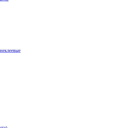
 неклеевые
нта)