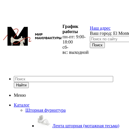
График
Наш адрес
работы
Ваш город:
El Mont
пн-пт: 9:00-
18:00
сб-
вс: выходной
Найти
Меню
Каталог
Шторная фурнитура
Лента шторная (мотажная тесьма)