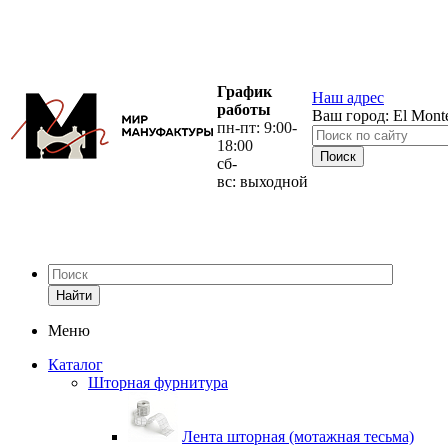
График
Наш адрес
работы
Ваш город:
El Mont
пн-пт: 9:00-
18:00
сб-
вс: выходной
Найти
Меню
Каталог
Шторная фурнитура
Лента шторная (мотажная тесьма)