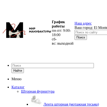
График
Наш адрес
работы
Ваш город:
El Mont
пн-пт: 9:00-
18:00
сб-
вс: выходной
Найти
Меню
Каталог
Шторная фурнитура
Лента шторная (мотажная тесьма)