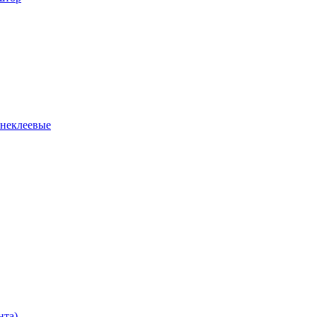
 неклеевые
нта)