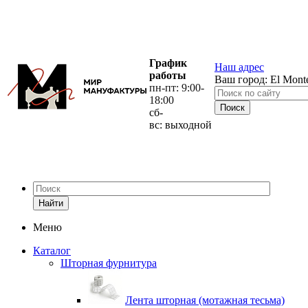
График
Наш адрес
работы
Ваш город:
El Mont
пн-пт: 9:00-
18:00
сб-
вс: выходной
Найти
Меню
Каталог
Шторная фурнитура
Лента шторная (мотажная тесьма)