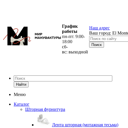
График
Наш адрес
работы
Ваш город:
El Mont
пн-пт: 9:00-
18:00
сб-
вс: выходной
Найти
Меню
Каталог
Шторная фурнитура
Лента шторная (мотажная тесьма)