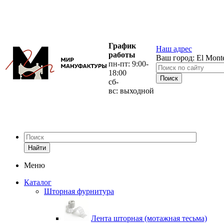
График
Наш адрес
работы
Ваш город:
El Mont
пн-пт: 9:00-
18:00
сб-
вс: выходной
Найти
Меню
Каталог
Шторная фурнитура
Лента шторная (мотажная тесьма)