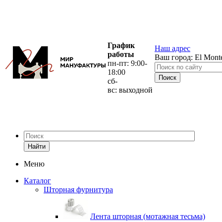
График
Наш адрес
работы
Ваш город:
El Mont
пн-пт: 9:00-
18:00
сб-
вс: выходной
Найти
Меню
Каталог
Шторная фурнитура
Лента шторная (мотажная тесьма)