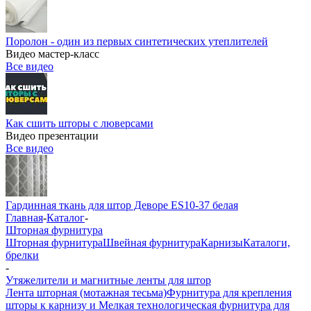
Поролон - один из первых синтетических утеплителей
Видео мастер-класс
Все видео
Как сшить шторы с люверсами
Видео презентации
Все видео
Гардинная ткань для штор Деворе ES10-37 белая
Главная
-
Каталог
-
Шторная фурнитура
Шторная фурнитура
Швейная фурнитура
Карнизы
Каталоги,
брелки
-
Утяжелители и магнитные ленты для штор
Лента шторная (мотажная тесьма)
Фурнитура для крепления
шторы к карнизу и Мелкая технологическая фурнитура для