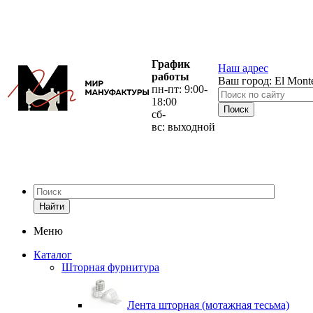
График
Наш адрес
работы
Ваш город:
El Mont
пн-пт: 9:00-
18:00
сб-
вс: выходной
Найти
Меню
Каталог
Шторная фурнитура
Лента шторная (мотажная тесьма)