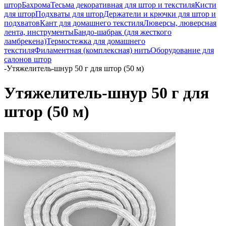
штор
Бахрома
Тесьма декоративная для штор и текстиля
Кисти
для штор
Подхваты для штор
Держатели и крючки для штор и
подхватов
Кант для домашнего текстиля
Люверсы, люверсная
лента, инструменты
Бандо-шабрак (для жесткого
ламбрекена)
Термостежка для домашнего
текстиля
Филаментная (комплексная) нить
Оборудование для
салонов штор
-
Утяжелитель-шнур 50 г для штор (50 м)
Утяжелитель-шнур 50 г для
штор (50 м)