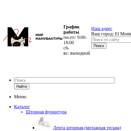
График
Наш адрес
работы
Ваш город:
El Mont
пн-пт: 9:00-
18:00
сб-
вс: выходной
Найти
Меню
Каталог
Шторная фурнитура
Лента шторная (мотажная тесьма)