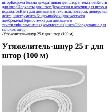
штор
Бахрома
Тесьма декоративная для штор и текстиля
Кисти
для штор
Подхваты для штор
Держатели и крючки для штор и
подхватов
Кант для домашнего текстиля
Люверсы, люверсная
лента, инструменты
Бандо-шабрак (для жесткого
ламбрекена)
Термостежка для домашнего
текстиля
Филаментная (комплексная) нить
Оборудование для
салонов штор
-
Утяжелитель-шнур 25 г для штор (100 м)
Утяжелитель-шнур 25 г для
штор (100 м)