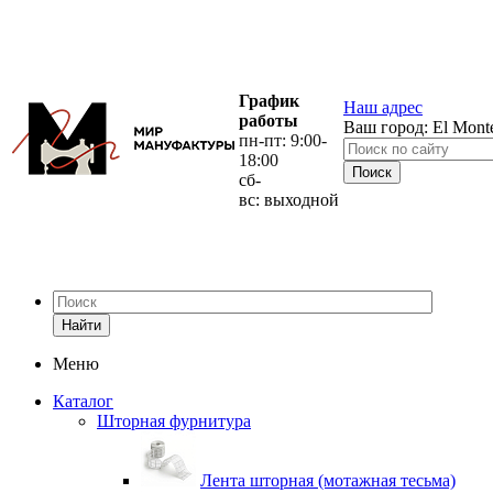
График
Наш адрес
работы
Ваш город:
El Mont
пн-пт: 9:00-
18:00
сб-
вс: выходной
Найти
Меню
Каталог
Шторная фурнитура
Лента шторная (мотажная тесьма)