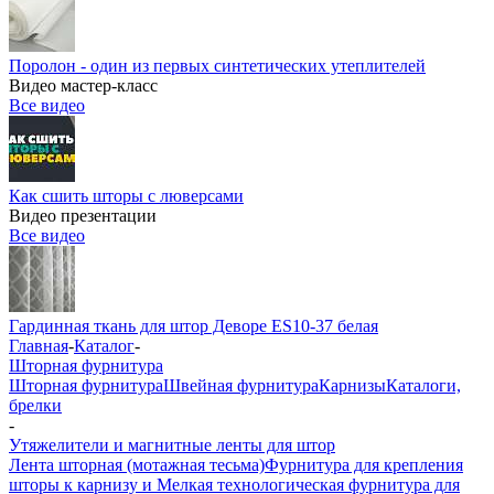
Поролон - один из первых синтетических утеплителей
Видео мастер-класс
Все видео
Как сшить шторы с люверсами
Видео презентации
Все видео
Гардинная ткань для штор Деворе ES10-37 белая
Главная
-
Каталог
-
Шторная фурнитура
Шторная фурнитура
Швейная фурнитура
Карнизы
Каталоги,
брелки
-
Утяжелители и магнитные ленты для штор
Лента шторная (мотажная тесьма)
Фурнитура для крепления
шторы к карнизу и Мелкая технологическая фурнитура для