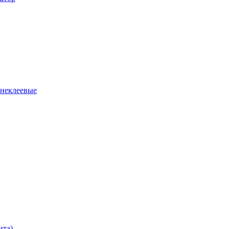
 неклеевые
нта)