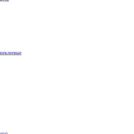
 неклеевые
нта)