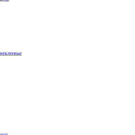
 неклеевые
нта)