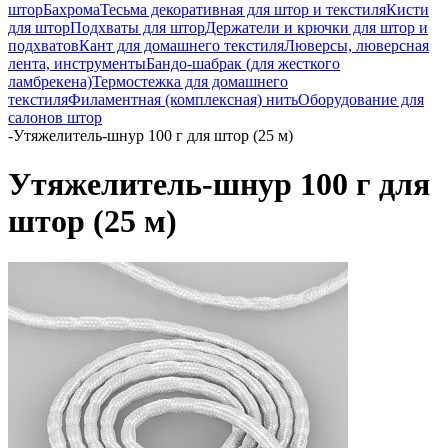
штор
Бахрома
Тесьма декоративная для штор и текстиля
Кисти
для штор
Подхваты для штор
Держатели и крючки для штор и
подхватов
Кант для домашнего текстиля
Люверсы, люверсная
лента, инструменты
Бандо-шабрак (для жесткого
ламбрекена)
Термостежка для домашнего
текстиля
Филаментная (комплексная) нить
Оборудование для
салонов штор
-
Утяжелитель-шнур 100 г для штор (25 м)
Утяжелитель-шнур 100 г для
штор (25 м)