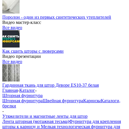
Поролон - один из первых синтетических утеплителей
Видео мастер-класс
Все видео
Как сшить шторы с люверсами
Видео презентации
Все видео
Гардинная ткань для штор Деворе ES10-37 белая
Главная
-
Каталог
-
Шторная фурнитура
Шторная фурнитура
Швейная фурнитура
Карнизы
Каталоги,
брелки
-
Утяжелители и магнитные ленты для штор
Лента шторная (мотажная тесьма)
Фурнитура для крепления
шторы к карнизу и Мелкая технологическая фурнитура для