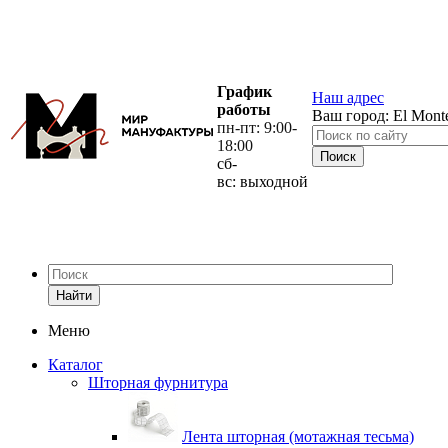
График
Наш адрес
работы
Ваш город:
El Mont
пн-пт: 9:00-
18:00
сб-
вс: выходной
Найти
Меню
Каталог
Шторная фурнитура
Лента шторная (мотажная тесьма)