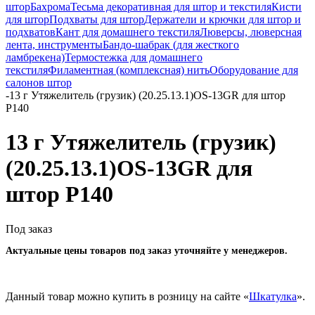
штор
Бахрома
Тесьма декоративная для штор и текстиля
Кисти
для штор
Подхваты для штор
Держатели и крючки для штор и
подхватов
Кант для домашнего текстиля
Люверсы, люверсная
лента, инструменты
Бандо-шабрак (для жесткого
ламбрекена)
Термостежка для домашнего
текстиля
Филаментная (комплексная) нить
Оборудование для
салонов штор
-
13 г Утяжелитель (грузик) (20.25.13.1)OS-13GR для штор
Р140
13 г Утяжелитель (грузик)
(20.25.13.1)OS-13GR для
штор Р140
Под заказ
Актуальные цены товаров под заказ уточняйте у менеджеров.
Данный товар можно купить в розницу на сайте «
Шкатулка
».