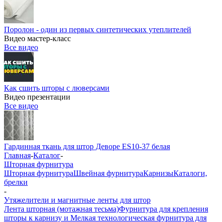
Поролон - один из первых синтетических утеплителей
Видео мастер-класс
Все видео
Как сшить шторы с люверсами
Видео презентации
Все видео
Гардинная ткань для штор Деворе ES10-37 белая
Главная
-
Каталог
-
Шторная фурнитура
Шторная фурнитура
Швейная фурнитура
Карнизы
Каталоги,
брелки
-
Утяжелители и магнитные ленты для штор
Лента шторная (мотажная тесьма)
Фурнитура для крепления
шторы к карнизу и Мелкая технологическая фурнитура для