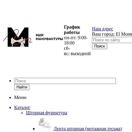
График
Наш адрес
работы
Ваш город:
El Mont
пн-пт: 9:00-
18:00
сб-
вс: выходной
Найти
Меню
Каталог
Шторная фурнитура
Лента шторная (мотажная тесьма)