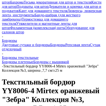
штор
Бахрома
Тесьма декоративная для штор и текстиля
Кисти
для штор
Подхваты для штор
Держатели и крючки для штор и
подхватов
Кант для домашнего текстиля
Люверсы, люверсная
лента, инструменты
Бандо-шабрак (для жесткого
ламбрекена)
Термостежка для домашнего
текстиля
Утяжелители и магнитные ленты для
штор
Филаментная (комплексная) нить
Оборудование для
салонов штор
-
Бордюры
Джутовые сутажи и бордюры
Бордюры
Репсовая лента
Сутаж
отделочный
-
Бордюры текстильные
Бордюры плетеные
Бордюры с вышивкой
-
Текстильный бордюр YY8006-4 Mirtex оранжевый "Зебра"
Коллекция №3, ширина ,7,7 см/±25 м
Текстильный бордюр
YY8006-4 Mirtex оранжевый
"Зебра" Коллекция №3,