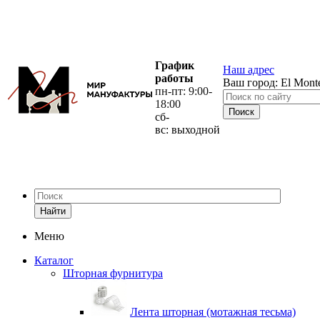
График
Наш адрес
работы
Ваш город:
El Mont
пн-пт: 9:00-
18:00
сб-
вс: выходной
Найти
Меню
Каталог
Шторная фурнитура
Лента шторная (мотажная тесьма)