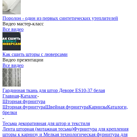
Поролон - один из первых синтетических утеплителей
Видео мастер-класс
Все видео
Как сшить шторы с люверсами
Видео презентации
Все видео
Гардинная ткань для штор Деворе ES10-37 белая
Главная
-
Каталог
-
Шторная фурнитура
Шторная фурнитура
Швейная фурнитура
Карнизы
Каталоги,
брелки
-
Тесьма декоративная для штор и текстиля
Лента шторная (мотажная тесьма)
Фурнитура для крепления
шторы к карнизу и Мелкая технологическая фурнитура для