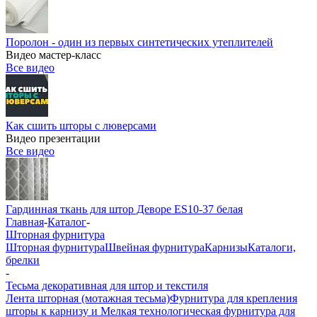
Поролон - один из первых синтетических утеплителей
Видео мастер-класс
Все видео
Как сшить шторы с люверсами
Видео презентации
Все видео
Гардинная ткань для штор Деворе ES10-37 белая
Главная
-
Каталог
-
Шторная фурнитура
Шторная фурнитура
Швейная фурнитура
Карнизы
Каталоги,
брелки
-
Тесьма декоративная для штор и текстиля
Лента шторная (мотажная тесьма)
Фурнитура для крепления
шторы к карнизу и Мелкая технологическая фурнитура для