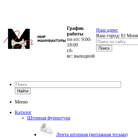
График
Наш адрес
работы
Ваш город:
El Mont
пн-пт: 9:00-
18:00
сб-
вс: выходной
Найти
Меню
Каталог
Шторная фурнитура
Лента шторная (мотажная тесьма)