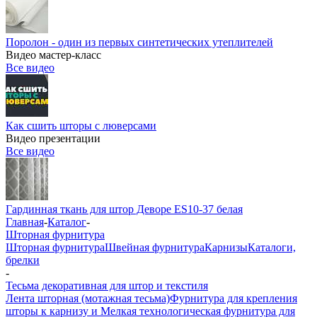
Поролон - один из первых синтетических утеплителей
Видео мастер-класс
Все видео
Как сшить шторы с люверсами
Видео презентации
Все видео
Гардинная ткань для штор Деворе ES10-37 белая
Главная
-
Каталог
-
Шторная фурнитура
Шторная фурнитура
Швейная фурнитура
Карнизы
Каталоги,
брелки
-
Тесьма декоративная для штор и текстиля
Лента шторная (мотажная тесьма)
Фурнитура для крепления
шторы к карнизу и Мелкая технологическая фурнитура для