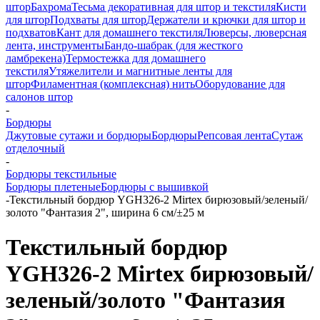
штор
Бахрома
Тесьма декоративная для штор и текстиля
Кисти
для штор
Подхваты для штор
Держатели и крючки для штор и
подхватов
Кант для домашнего текстиля
Люверсы, люверсная
лента, инструменты
Бандо-шабрак (для жесткого
ламбрекена)
Термостежка для домашнего
текстиля
Утяжелители и магнитные ленты для
штор
Филаментная (комплексная) нить
Оборудование для
салонов штор
-
Бордюры
Джутовые сутажи и бордюры
Бордюры
Репсовая лента
Сутаж
отделочный
-
Бордюры текстильные
Бордюры плетеные
Бордюры с вышивкой
-
Текстильный бордюр YGH326-2 Mirtex бирюзовый/зеленый/
золото "Фантазия 2", ширина 6 см/±25 м
Текстильный бордюр
YGH326-2 Mirtex бирюзовый/
зеленый/золото "Фантазия