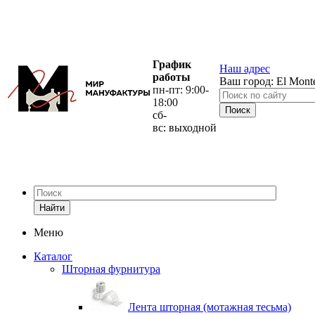
График
Наш адрес
работы
Ваш город:
El Mont
пн-пт: 9:00-
18:00
сб-
вс: выходной
Найти
Меню
Каталог
Шторная фурнитура
Лента шторная (мотажная тесьма)