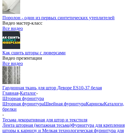
Поролон - один из первых синтетических утеплителей
Видео мастер-класс
Все видео
Как сшить шторы с люверсами
Видео презентации
Все видео
Гардинная ткань для штор Деворе ES10-37 белая
Главная
-
Каталог
-
Шторная фурнитура
Шторная фурнитура
Швейная фурнитура
Карнизы
Каталоги,
брелки
-
Тесьма декоративная для штор и текстиля
Лента шторная (мотажная тесьма)
Фурнитура для крепления
шторы к карнизу и Мелкая технологическая фурнитура для