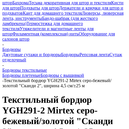
штор
Бахрома
Тесьма декоративная для штор и текстиля
Кисти
для штор
Подхваты для штор
Держатели и крючки для штор и
подхватов
Кант для домашнего текстиля
Люверсы, люверсная
лента, инструменты
Бандо-шабрак (для жесткого
ламбрекена)
Термостежка для домашнего
текстиля
Утяжелители и магнитные ленты для
штор
Филаментная (комплексная) нить
Оборудование для
салонов штор
-
Бордюры
Джутовые сутажи и бордюры
Бордюры
Репсовая лента
Сутаж
отделочный
-
Бордюры текстильные
Бордюры плетеные
Бордюры с вышивкой
-
Текстильный бордюр YGH291-2 Mirtex серо-бежевый/
золотой "Сканди 2", ширина 4,5 см/±25 м
Текстильный бордюр
YGH291-2 Mirtex серо-
бежевый/золотой "Сканди