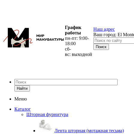
График
Наш адрес
работы
Ваш город:
El Mont
пн-пт: 9:00-
18:00
сб-
вс: выходной
Найти
Меню
Каталог
Шторная фурнитура
Лента шторная (мотажная тесьма)