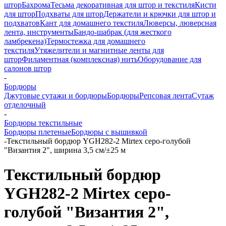
штор
Бахрома
Тесьма декоративная для штор и текстиля
Кисти
для штор
Подхваты для штор
Держатели и крючки для штор и
подхватов
Кант для домашнего текстиля
Люверсы, люверсная
лента, инструменты
Бандо-шабрак (для жесткого
ламбрекена)
Термостежка для домашнего
текстиля
Утяжелители и магнитные ленты для
штор
Филаментная (комплексная) нить
Оборудование для
салонов штор
-
Бордюры
Джутовые сутажи и бордюры
Бордюры
Репсовая лента
Сутаж
отделочный
-
Бордюры текстильные
Бордюры плетеные
Бордюры с вышивкой
-
Текстильный бордюр YGH282-2 Mirtex серо-голубой
"Византия 2", ширина 3,5 см/±25 м
Текстильный бордюр
YGH282-2 Mirtex серо-
голубой "Византия 2",