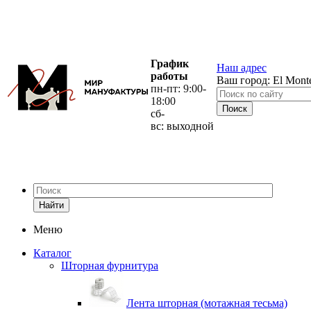
График
Наш адрес
работы
Ваш город:
El Mont
пн-пт: 9:00-
18:00
сб-
вс: выходной
Найти
Меню
Каталог
Шторная фурнитура
Лента шторная (мотажная тесьма)