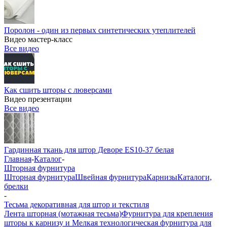
Поролон - один из первых синтетических утеплителей
Видео мастер-класс
Все видео
Как сшить шторы с люверсами
Видео презентации
Все видео
Гардинная ткань для штор Деворе ES10-37 белая
Главная
-
Каталог
-
Шторная фурнитура
Шторная фурнитура
Швейная фурнитура
Карнизы
Каталоги,
брелки
-
Тесьма декоративная для штор и текстиля
Лента шторная (мотажная тесьма)
Фурнитура для крепления
шторы к карнизу и Мелкая технологическая фурнитура для