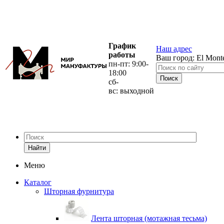
График
Наш адрес
работы
Ваш город:
El Mont
пн-пт: 9:00-
18:00
сб-
вс: выходной
Найти
Меню
Каталог
Шторная фурнитура
Лента шторная (мотажная тесьма)