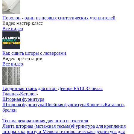
Поролон - один из первых синтетических утеплителей
Видео мастер-класс
Все видео
Как сшить шторы с люверсами
Видео презентации
Все видео
Гардинная ткань для штор Деворе ES10-37 белая
Главная
-
Каталог
-
Шторная фурнитура
Шторная фурнитура
Швейная фурнитура
Карнизы
Каталоги,
брелки
-
Тесьма декоративная для штор и текстиля
Лента шторная (мотажная тесьма)
Фурнитура для крепления
шторы к карнизу и Мелкая технологическая фурнитура для