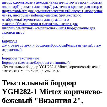
штор
Бахрома
Тесьма декоративная для штор и текстиля
Кисти
для штор
Подхваты для штор
Держатели и крючки для штор и
подхватов
Кант для домашнего текстиля
Люверсы, люверсная
лента, инструменты
Бандо-шабрак (для жесткого
ламбрекена)
Термостежка для домашнего
текстиля
Утяжелители и магнитные ленты для
штор
Филаментная (комплексная) нить
Оборудование для
салонов штор
-
Бордюры
Джутовые сутажи и бордюры
Бордюры
Репсовая лента
Сутаж
отделочный
-
Бордюры текстильные
Бордюры плетеные
Бордюры с вышивкой
-
Текстильный бордюр YGH282-1 Mirtex коричнево-бежевый
"Византия 2", ширина 3,5 см/±25 м
Текстильный бордюр
YGH282-1 Mirtex коричнево-
бежевый "Византия 2",