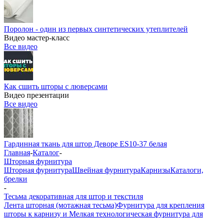
Поролон - один из первых синтетических утеплителей
Видео мастер-класс
Все видео
Как сшить шторы с люверсами
Видео презентации
Все видео
Гардинная ткань для штор Деворе ES10-37 белая
Главная
-
Каталог
-
Шторная фурнитура
Шторная фурнитура
Швейная фурнитура
Карнизы
Каталоги,
брелки
-
Тесьма декоративная для штор и текстиля
Лента шторная (мотажная тесьма)
Фурнитура для крепления
шторы к карнизу и Мелкая технологическая фурнитура для