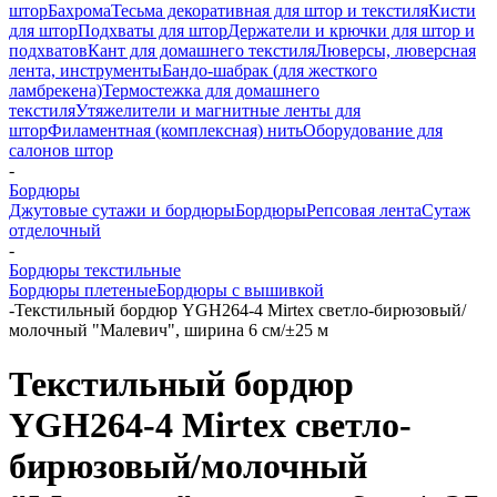
штор
Бахрома
Тесьма декоративная для штор и текстиля
Кисти
для штор
Подхваты для штор
Держатели и крючки для штор и
подхватов
Кант для домашнего текстиля
Люверсы, люверсная
лента, инструменты
Бандо-шабрак (для жесткого
ламбрекена)
Термостежка для домашнего
текстиля
Утяжелители и магнитные ленты для
штор
Филаментная (комплексная) нить
Оборудование для
салонов штор
-
Бордюры
Джутовые сутажи и бордюры
Бордюры
Репсовая лента
Сутаж
отделочный
-
Бордюры текстильные
Бордюры плетеные
Бордюры с вышивкой
-
Текстильный бордюр YGH264-4 Mirtex светло-бирюзовый/
молочный "Малевич", ширина 6 см/±25 м
Текстильный бордюр
YGH264-4 Mirtex светло-
бирюзовый/молочный