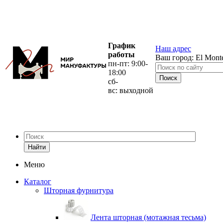
График
Наш адрес
работы
Ваш город:
El Mont
пн-пт: 9:00-
18:00
сб-
вс: выходной
Найти
Меню
Каталог
Шторная фурнитура
Лента шторная (мотажная тесьма)