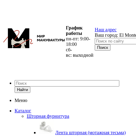
График
Наш адрес
работы
Ваш город:
El Mont
пн-пт: 9:00-
18:00
сб-
вс: выходной
Найти
Меню
Каталог
Шторная фурнитура
Лента шторная (мотажная тесьма)