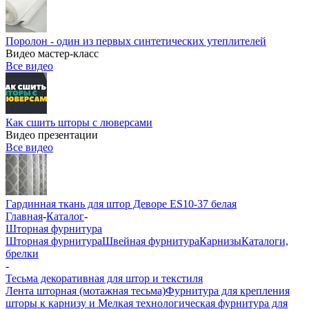
Поролон - один из первых синтетических утеплителей
Видео мастер-класс
Все видео
Как сшить шторы с люверсами
Видео презентации
Все видео
Гардинная ткань для штор Деворе ES10-37 белая
Главная
-
Каталог
-
Шторная фурнитура
Шторная фурнитура
Швейная фурнитура
Карнизы
Каталоги,
брелки
-
Тесьма декоративная для штор и текстиля
Лента шторная (мотажная тесьма)
Фурнитура для крепления
шторы к карнизу и Мелкая технологическая фурнитура для