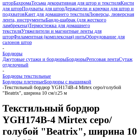
штор
Бахрома
Тесьма декоративная для штор и текстиля
Кисти
для штор
Подхваты для штор
Держатели и крючки для штор и
подхватов
Кант для домашнего текстиля
Люверсы, люверсная
лента, инструменты
Бандо-шабрак (для жесткого
ламбрекена)
Термостежка для домашнего
текстиля
Утяжелители и магнитные ленты для
штор
Филаментная (комплексная) нить
Оборудование для
салонов штор
-
Бордюры
Джутовые сутажи и бордюры
Бордюры
Репсовая лента
Сутаж
отделочный
-
Бордюры текстильные
Бордюры плетеные
Бордюры с вышивкой
-
Текстильный бордюр YGH174B-4 Mirtex серо/голубой
"Beatrix", ширина 10 см/±25 м
Текстильный бордюр
YGH174B-4 Mirtex серо/
голубой "Beatrix", ширина 10