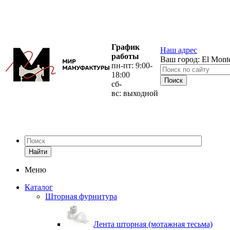
График
Наш адрес
работы
Ваш город:
El Mont
пн-пт: 9:00-
18:00
сб-
вс: выходной
Найти
Меню
Каталог
Шторная фурнитура
Лента шторная (мотажная тесьма)