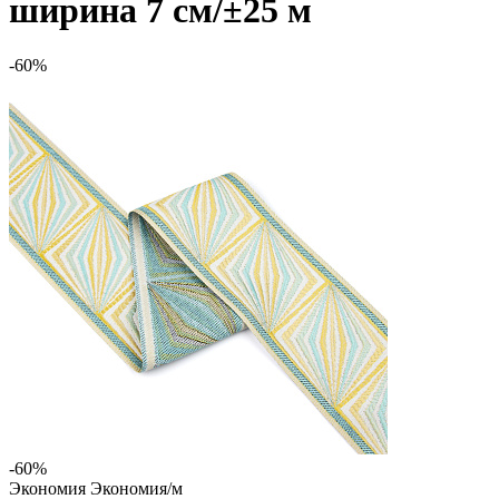
ширина 7 см/±25 м
-60%
-60%
Экономия
Экономия
/м