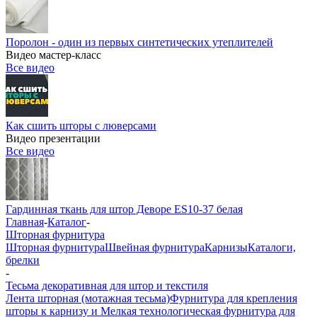
Поролон - один из первых синтетических утеплителей
Видео мастер-класс
Все видео
Как сшить шторы с люверсами
Видео презентации
Все видео
Гардинная ткань для штор Деворе ES10-37 белая
Главная
-
Каталог
-
Шторная фурнитура
Шторная фурнитура
Швейная фурнитура
Карнизы
Каталоги,
брелки
-
Тесьма декоративная для штор и текстиля
Лента шторная (мотажная тесьма)
Фурнитура для крепления
шторы к карнизу и Мелкая технологическая фурнитура для