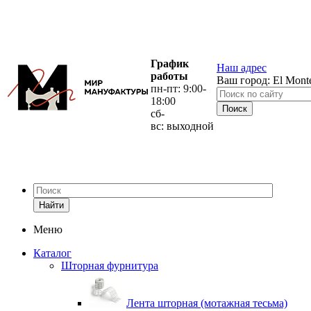
График
Наш адрес
работы
Ваш город:
El Mont
пн-пт: 9:00-
18:00
сб-
вс: выходной
Найти
Меню
Каталог
Шторная фурнитура
Лента шторная (мотажная тесьма)