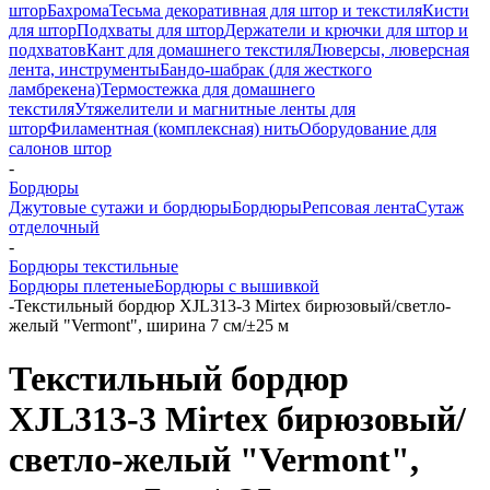
штор
Бахрома
Тесьма декоративная для штор и текстиля
Кисти
для штор
Подхваты для штор
Держатели и крючки для штор и
подхватов
Кант для домашнего текстиля
Люверсы, люверсная
лента, инструменты
Бандо-шабрак (для жесткого
ламбрекена)
Термостежка для домашнего
текстиля
Утяжелители и магнитные ленты для
штор
Филаментная (комплексная) нить
Оборудование для
салонов штор
-
Бордюры
Джутовые сутажи и бордюры
Бордюры
Репсовая лента
Сутаж
отделочный
-
Бордюры текстильные
Бордюры плетеные
Бордюры с вышивкой
-
Текстильный бордюр XJL313-3 Mirtex бирюзовый/светло-
желый "Vermont", ширина 7 см/±25 м
Текстильный бордюр
XJL313-3 Mirtex бирюзовый/
светло-желый "Vermont",