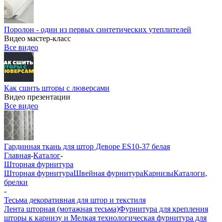
Поролон - один из первых синтетических утеплителей
Видео мастер-класс
Все видео
Как сшить шторы с люверсами
Видео презентации
Все видео
Гардинная ткань для штор Деворе ES10-37 белая
Главная
-
Каталог
-
Шторная фурнитура
Шторная фурнитура
Швейная фурнитура
Карнизы
Каталоги,
брелки
-
Тесьма декоративная для штор и текстиля
Лента шторная (мотажная тесьма)
Фурнитура для крепления
шторы к карнизу и Мелкая технологическая фурнитура для