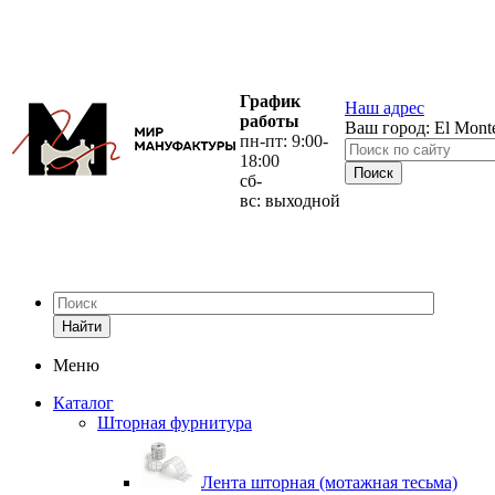
График
Наш адрес
работы
Ваш город:
El Mont
пн-пт: 9:00-
18:00
сб-
вс: выходной
Найти
Меню
Каталог
Шторная фурнитура
Лента шторная (мотажная тесьма)