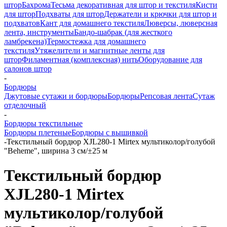
штор
Бахрома
Тесьма декоративная для штор и текстиля
Кисти
для штор
Подхваты для штор
Держатели и крючки для штор и
подхватов
Кант для домашнего текстиля
Люверсы, люверсная
лента, инструменты
Бандо-шабрак (для жесткого
ламбрекена)
Термостежка для домашнего
текстиля
Утяжелители и магнитные ленты для
штор
Филаментная (комплексная) нить
Оборудование для
салонов штор
-
Бордюры
Джутовые сутажи и бордюры
Бордюры
Репсовая лента
Сутаж
отделочный
-
Бордюры текстильные
Бордюры плетеные
Бордюры с вышивкой
-
Текстильный бордюр XJL280-1 Mirtex мультиколор/голубой
"Beheme", ширина 3 см/±25 м
Текстильный бордюр
XJL280-1 Mirtex
мультиколор/голубой