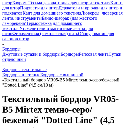
штор
Бахрома
Тесьма декоративная для штор и текстиля
Кисти
для штор
Подхваты для штор
Держатели и крючки для штор и
подхватов
Кант для домашнего текстиля
Люверсы, люверсная
лента, инструменты
Бандо-шабрак (для жесткого
ламбрекена)
Термостежка для домашнего
текстиля
Утяжелители и магнитные ленты для
штор
Филаментная (комплексная) нить
Оборудование для
салонов штор
-
Бордюры
Джутовые сутажи и бордюры
Бордюры
Репсовая лента
Сутаж
отделочный
-
Бордюры текстильные
Бордюры плетеные
Бордюры с вышивкой
-
Текстильный бордюр VR05-B5 Mirtex темно-серо/бежевый
"Dotted Line" (4,5 см/10 м)
Текстильный бордюр VR05-
B5 Mirtex темно-серо/
бежевый "Dotted Line" (4,5