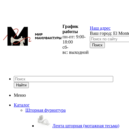
График
Наш адрес
работы
Ваш город:
El Mont
пн-пт: 9:00-
18:00
сб-
вс: выходной
Найти
Меню
Каталог
Шторная фурнитура
Лента шторная (мотажная тесьма)