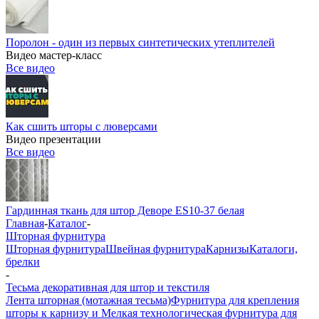
Поролон - один из первых синтетических утеплителей
Видео мастер-класс
Все видео
Как сшить шторы с люверсами
Видео презентации
Все видео
Гардинная ткань для штор Деворе ES10-37 белая
Главная
-
Каталог
-
Шторная фурнитура
Шторная фурнитура
Швейная фурнитура
Карнизы
Каталоги,
брелки
-
Тесьма декоративная для штор и текстиля
Лента шторная (мотажная тесьма)
Фурнитура для крепления
шторы к карнизу и Мелкая технологическая фурнитура для