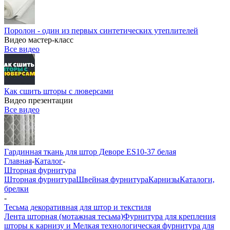
Поролон - один из первых синтетических утеплителей
Видео мастер-класс
Все видео
Как сшить шторы с люверсами
Видео презентации
Все видео
Гардинная ткань для штор Деворе ES10-37 белая
Главная
-
Каталог
-
Шторная фурнитура
Шторная фурнитура
Швейная фурнитура
Карнизы
Каталоги,
брелки
-
Тесьма декоративная для штор и текстиля
Лента шторная (мотажная тесьма)
Фурнитура для крепления
шторы к карнизу и Мелкая технологическая фурнитура для