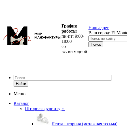
График
Наш адрес
работы
Ваш город:
El Mont
пн-пт: 9:00-
18:00
сб-
вс: выходной
Найти
Меню
Каталог
Шторная фурнитура
Лента шторная (мотажная тесьма)