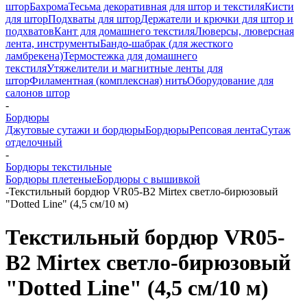
штор
Бахрома
Тесьма декоративная для штор и текстиля
Кисти
для штор
Подхваты для штор
Держатели и крючки для штор и
подхватов
Кант для домашнего текстиля
Люверсы, люверсная
лента, инструменты
Бандо-шабрак (для жесткого
ламбрекена)
Термостежка для домашнего
текстиля
Утяжелители и магнитные ленты для
штор
Филаментная (комплексная) нить
Оборудование для
салонов штор
-
Бордюры
Джутовые сутажи и бордюры
Бордюры
Репсовая лента
Сутаж
отделочный
-
Бордюры текстильные
Бордюры плетеные
Бордюры с вышивкой
-
Текстильный бордюр VR05-B2 Mirtex светло-бирюзовый
"Dotted Line" (4,5 см/10 м)
Текстильный бордюр VR05-
B2 Mirtex светло-бирюзовый
"Dotted Line" (4,5 см/10 м)