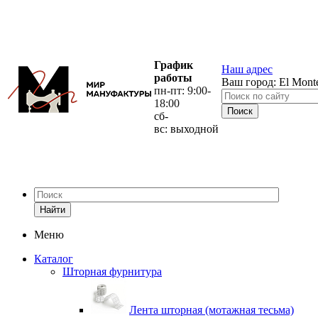
График
Наш адрес
работы
Ваш город:
El Mont
пн-пт: 9:00-
18:00
сб-
вс: выходной
Найти
Меню
Каталог
Шторная фурнитура
Лента шторная (мотажная тесьма)