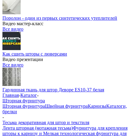
Поролон - один из первых синтетических утеплителей
Видео мастер-класс
Все видео
Как сшить шторы с люверсами
Видео презентации
Все видео
Гардинная ткань для штор Деворе ES10-37 белая
Главная
-
Каталог
-
Шторная фурнитура
Шторная фурнитура
Швейная фурнитура
Карнизы
Каталоги,
брелки
-
Тесьма декоративная для штор и текстиля
Лента шторная (мотажная тесьма)
Фурнитура для крепления
шторы к карнизу и Мелкая технологическая фурнитура для