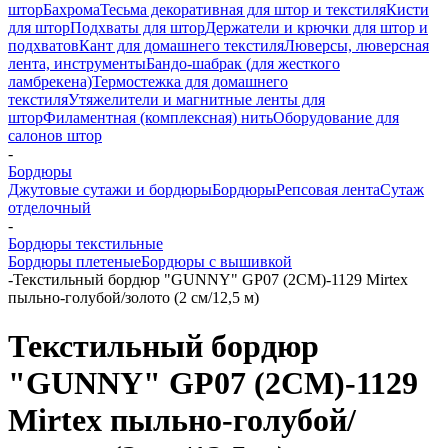
штор
Бахрома
Тесьма декоративная для штор и текстиля
Кисти
для штор
Подхваты для штор
Держатели и крючки для штор и
подхватов
Кант для домашнего текстиля
Люверсы, люверсная
лента, инструменты
Бандо-шабрак (для жесткого
ламбрекена)
Термостежка для домашнего
текстиля
Утяжелители и магнитные ленты для
штор
Филаментная (комплексная) нить
Оборудование для
салонов штор
-
Бордюры
Джутовые сутажи и бордюры
Бордюры
Репсовая лента
Сутаж
отделочный
-
Бордюры текстильные
Бордюры плетеные
Бордюры с вышивкой
-
Текстильный бордюр "GUNNY" GP07 (2CM)-1129 Mirtex
пыльно-голубой/золото (2 см/12,5 м)
Текстильный бордюр
"GUNNY" GP07 (2CM)-1129
Mirtex пыльно-голубой/