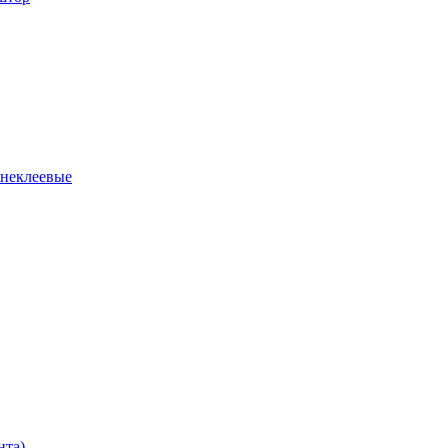
 неклеевые
нта)