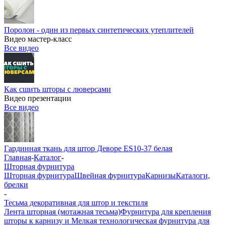
Поролон - один из первых синтетических утеплителей
Видео мастер-класс
Все видео
Как сшить шторы с люверсами
Видео презентации
Все видео
Гардинная ткань для штор Деворе ES10-37 белая
Главная
-
Каталог
-
Шторная фурнитура
Шторная фурнитура
Швейная фурнитура
Карнизы
Каталоги,
брелки
-
Тесьма декоративная для штор и текстиля
Лента шторная (мотажная тесьма)
Фурнитура для крепления
шторы к карнизу и Мелкая технологическая фурнитура для