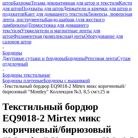
штор
Бахрома
Тесьма декоративная для штор и текстиля
Кисти
для штор
Подхваты для штор
Держатели и крючки для штор и
подхватов
Кант для домашнего текстиля
Люверсы, люверсная
лента, инструменты
Бандо-шабрак (для жесткого
ламбрекена)
Термостежка для домашнего
текстиля
Утяжелители и магнитные ленты для
штор
Филаментная (комплексная) нить
Оборудование для
салонов штор
-
Бордюры
Джутовые сутажи и бордюры
Бордюры
Репсовая лента
Сутаж
отделочный
-
Бордюры текстильные
Бордюры плетеные
Бордюры с вышивкой
-
Текстильный бордюр EQ9018-2 Mirtex микс коричневый/
бирюзовый "Montley" Коллекция №3, 8,5 см/±25 м
Текстильный бордюр
EQ9018-2 Mirtex микс
коричневый/бирюзовый