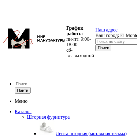
График
Наш адрес
работы
Ваш город:
El Mont
пн-пт: 9:00-
18:00
сб-
вс: выходной
Найти
Меню
Каталог
Шторная фурнитура
Лента шторная (мотажная тесьма)