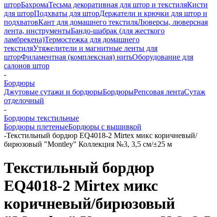
штор
Бахрома
Тесьма декоративная для штор и текстиля
Кисти
для штор
Подхваты для штор
Держатели и крючки для штор и
подхватов
Кант для домашнего текстиля
Люверсы, люверсная
лента, инструменты
Бандо-шабрак (для жесткого
ламбрекена)
Термостежка для домашнего
текстиля
Утяжелители и магнитные ленты для
штор
Филаментная (комплексная) нить
Оборудование для
салонов штор
-
Бордюры
Джутовые сутажи и бордюры
Бордюры
Репсовая лента
Сутаж
отделочный
-
Бордюры текстильные
Бордюры плетеные
Бордюры с вышивкой
-
Текстильный бордюр EQ4018-2 Mirtex микс коричневый/
бирюзовый "Montley" Коллекция №3, 3,5 см/±25 м
Текстильный бордюр
EQ4018-2 Mirtex микс
коричневый/бирюзовый