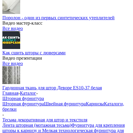
Поролон - один из первых синтетических утеплителей
Видео мастер-класс
Все видео
Как сшить шторы с люверсами
Видео презентации
Все видео
Гардинная ткань для штор Деворе ES10-37 белая
Главная
-
Каталог
-
Шторная фурнитура
Шторная фурнитура
Швейная фурнитура
Карнизы
Каталоги,
брелки
-
Тесьма декоративная для штор и текстиля
Лента шторная (мотажная тесьма)
Фурнитура для крепления
шторы к карнизу и Мелкая технологическая фурнитура для