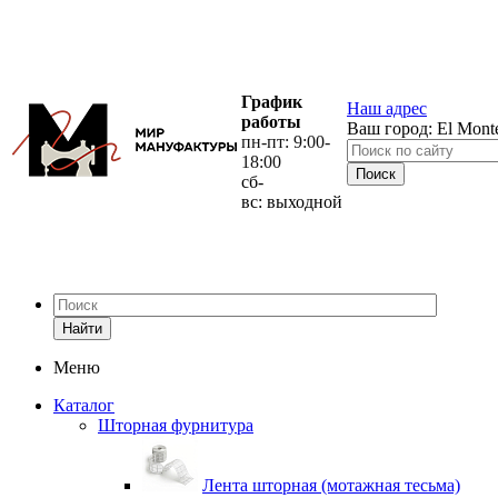
График
Наш адрес
работы
Ваш город:
El Mont
пн-пт: 9:00-
18:00
сб-
вс: выходной
Найти
Меню
Каталог
Шторная фурнитура
Лента шторная (мотажная тесьма)