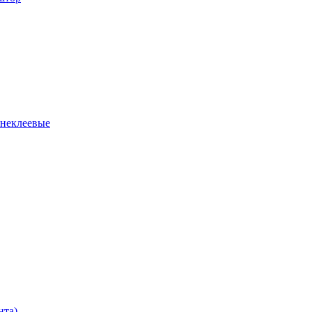
 неклеевые
нта)