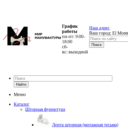
График
Наш адрес
работы
Ваш город:
El Mont
пн-пт: 9:00-
18:00
сб-
вс: выходной
Найти
Меню
Каталог
Шторная фурнитура
Лента шторная (мотажная тесьма)