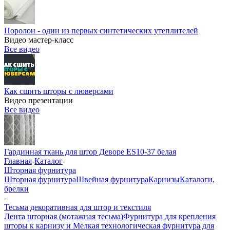
Поролон - один из первых синтетических утеплителей
Видео мастер-класс
Все видео
Как сшить шторы с люверсами
Видео презентации
Все видео
Гардинная ткань для штор Деворе ES10-37 белая
Главная
-
Каталог
-
Шторная фурнитура
Шторная фурнитура
Швейная фурнитура
Карнизы
Каталоги,
брелки
-
Тесьма декоративная для штор и текстиля
Лента шторная (мотажная тесьма)
Фурнитура для крепления
шторы к карнизу и Мелкая технологическая фурнитура для