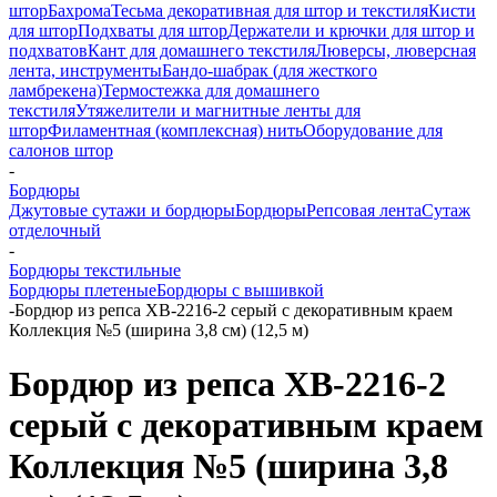
штор
Бахрома
Тесьма декоративная для штор и текстиля
Кисти
для штор
Подхваты для штор
Держатели и крючки для штор и
подхватов
Кант для домашнего текстиля
Люверсы, люверсная
лента, инструменты
Бандо-шабрак (для жесткого
ламбрекена)
Термостежка для домашнего
текстиля
Утяжелители и магнитные ленты для
штор
Филаментная (комплексная) нить
Оборудование для
салонов штор
-
Бордюры
Джутовые сутажи и бордюры
Бордюры
Репсовая лента
Сутаж
отделочный
-
Бордюры текстильные
Бордюры плетеные
Бордюры с вышивкой
-
Бордюр из репса XB-2216-2 серый с декоративным краем
Коллекция №5 (ширина 3,8 см) (12,5 м)
Бордюр из репса XB-2216-2
серый с декоративным краем
Коллекция №5 (ширина 3,8