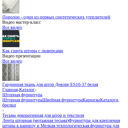
Поролон - один из первых синтетических утеплителей
Видео мастер-класс
Все видео
Как сшить шторы с люверсами
Видео презентации
Все видео
Гардинная ткань для штор Деворе ES10-37 белая
Главная
-
Каталог
-
Шторная фурнитура
Шторная фурнитура
Швейная фурнитура
Карнизы
Каталоги,
брелки
-
Тесьма декоративная для штор и текстиля
Лента шторная (мотажная тесьма)
Фурнитура для крепления
шторы к карнизу и Мелкая технологическая фурнитура для