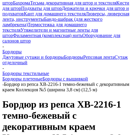
штор
Бахрома
Тесьма декоративная для штор и текстиля
Кисти
для штор
Подхваты для штор
Держатели и крючки для штор и
подхватов
Кант для домашнего текстиля
Люверсы, люверсная
лента, инструменты
Бандо-шабрак (для жесткого
ламбрекена)
Термостежка для домашнего
текстиля
Утяжелители и магнитные ленты для
штор
Филаментная (комплексная) нить
Оборудование для
салонов штор
-
Бордюры
Джутовые сутажи и бордюры
Бордюры
Репсовая лента
Сутаж
отделочный
-
Бордюры текстильные
Бордюры плетеные
Бордюры с вышивкой
-
Бордюр из репса XB-2216-1 темно-бежевый с декоративным
краем Коллекция №5 (ширина 3,8 см) (12,5 м)
Бордюр из репса XB-2216-1
темно-бежевый с
декоративным краем