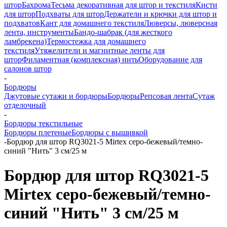
штор
Бахрома
Тесьма декоративная для штор и текстиля
Кисти
для штор
Подхваты для штор
Держатели и крючки для штор и
подхватов
Кант для домашнего текстиля
Люверсы, люверсная
лента, инструменты
Бандо-шабрак (для жесткого
ламбрекена)
Термостежка для домашнего
текстиля
Утяжелители и магнитные ленты для
штор
Филаментная (комплексная) нить
Оборудование для
салонов штор
-
Бордюры
Джутовые сутажи и бордюры
Бордюры
Репсовая лента
Сутаж
отделочный
-
Бордюры текстильные
Бордюры плетеные
Бордюры с вышивкой
-
Бордюр для штор RQ3021-5 Mirtex серо-бежевый/темно-
синий "Нить" 3 см/25 м
Бордюр для штор RQ3021-5
Mirtex серо-бежевый/темно-
синий "Нить" 3 см/25 м