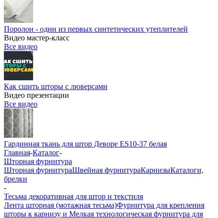
Поролон - один из первых синтетических утеплителей
Видео мастер-класс
Все видео
Как сшить шторы с люверсами
Видео презентации
Все видео
Гардинная ткань для штор Деворе ES10-37 белая
Главная
-
Каталог
-
Шторная фурнитура
Шторная фурнитура
Швейная фурнитура
Карнизы
Каталоги,
брелки
-
Тесьма декоративная для штор и текстиля
Лента шторная (мотажная тесьма)
Фурнитура для крепления
шторы к карнизу и Мелкая технологическая фурнитура для