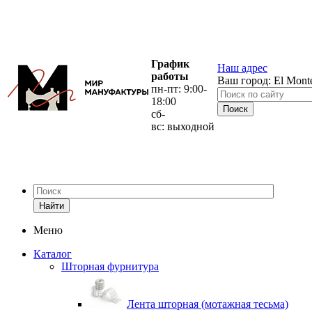
График
Наш адрес
работы
Ваш город:
El Mont
пн-пт: 9:00-
18:00
сб-
вс: выходной
Найти
Меню
Каталог
Шторная фурнитура
Лента шторная (мотажная тесьма)